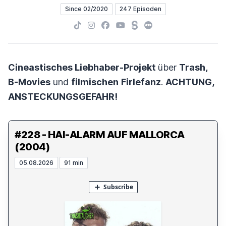
Since 02/2020
247 Episoden
TikTok
Instagram
Facebook
YouTube
Steady
Letterboxd
Cineastisches Liebhaber-Projekt
über
Trash,
B-Movies
und
filmischen
Firlefanz
.
ACHTUNG,
ANSTECKUNGSGEFAHR!
#228 - HAI-ALARM AUF MALLORCA
(2004)
05.08.2026
91 min