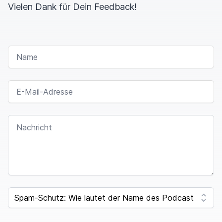
Vielen Dank für Dein Feedback!
NAME
E-MAIL-ADRESSE
NACHRICHT
I
F
SPAM CAPTCHA
Y
O
U