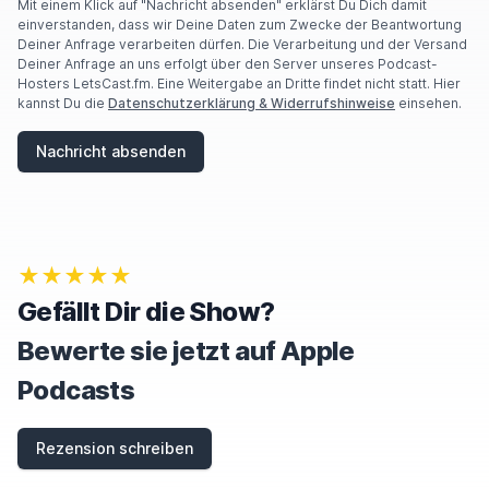
A
Mit einem Klick auf "Nachricht absenden" erklärst Du Dich damit
R
einverstanden, dass wir Deine Daten zum Zwecke der Beantwortung
E
Deiner Anfrage verarbeiten dürfen. Die Verarbeitung und der Versand
A
Deiner Anfrage an uns erfolgt über den Server unseres Podcast-
H
Hosters LetsCast.fm. Eine Weitergabe an Dritte findet nicht statt. Hier
U
kannst Du die
Datenschutzerklärung & Widerrufshinweise
einsehen.
M
A
Nachricht absenden
N
,
I
G
N
O
★★★★★
R
E
Gefällt Dir die Show?
T
H
Bewerte sie jetzt auf Apple
I
S
Podcasts
F
I
E
Rezension schreiben
L
D