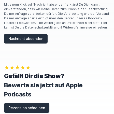
A
Mit einem Klick auf "Nachricht absenden" erklärst Du Dich damit
R
einverstanden, dass wir Deine Daten zum Zwecke der Beantwortung
E
Deiner Anfrage verarbeiten dürfen. Die Verarbeitung und der Versand
A
Deiner Anfrage an uns erfolgt über den Server unseres Podcast-
H
Hosters LetsCast.fm. Eine Weitergabe an Dritte findet nicht statt. Hier
U
kannst Du die
Datenschutzerklärung & Widerrufshinweise
einsehen.
M
A
Nachricht absenden
N
,
I
G
N
O
★★★★★
R
E
Gefällt Dir die Show?
T
H
Bewerte sie jetzt auf Apple
I
S
Podcasts
F
I
E
Rezension schreiben
L