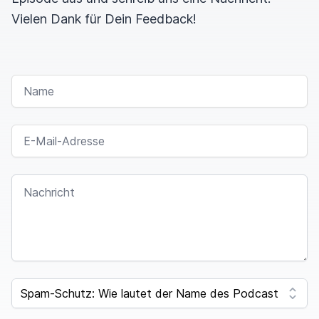
Vielen Dank für Dein Feedback!
NAME
E-MAIL-ADRESSE
NACHRICHT
I
F
SPAM CAPTCHA
Y
O
U