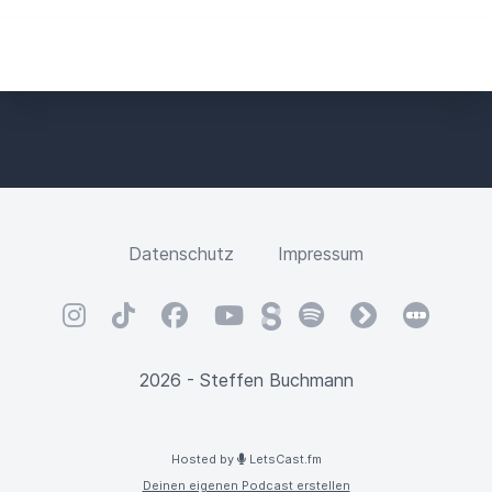
D
Datenschutz
Impressum
Instagram
TikTok
Facebook
YouTube
Steady
Spotify
fyyd
Letterbox
2026 - Steffen Buchmann
Hosted by
LetsCast.fm
Deinen eigenen Podcast erstellen