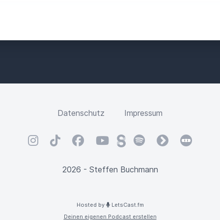
Datenschutz
Impressum
Instagram
TikTok
Facebook
YouTube
Steady
Spotify
fyyd
Letterbox
2026 - Steffen Buchmann
Hosted by
LetsCast.fm
Deinen eigenen Podcast erstellen