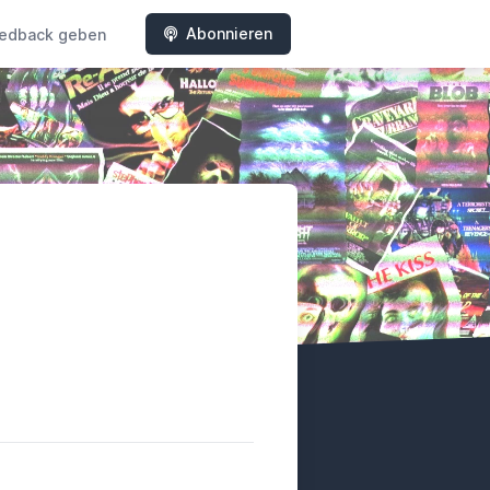
Abonnieren
edback geben
y
tterboxd