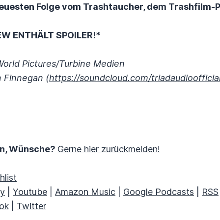
 neuesten Folge vom Trashtaucher, dem Trashfilm-
EW ENTHÄLT SPOILER!*
World Pictures/Turbine Medien
n Finnegan (
https://soundcloud.com/triadaudioofficia
en, Wünsche?
Gerne hier zurückmelden!
list
fy
|
Youtube
|
Amazon Music
|
Google Podcasts
|
RSS
ok
|
Twitter