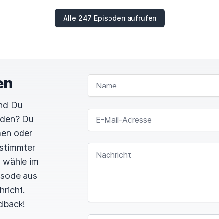
Alle 247 Episoden aufrufen
en
NAME
und Du
E-MAIL-ADRESSE
rden? Du
men oder
estimmter
NACHRICHT
n wähle im
pisode aus
hricht.
dback!
SPAM CAPTCHA