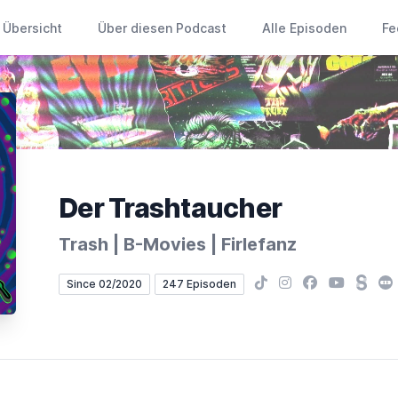
Übersicht
Über diesen Podcast
Alle Episoden
Fe
Der Trashtaucher
Trash | B-Movies | Firlefanz
TikTok
Instagram
Facebook
YouTube
Stead
Le
Since 02/2020
247 Episoden