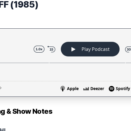
FF (1985)
 & Show Notes
H!