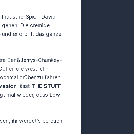
 Industrie-Spion David
 gehen: Die cremige
– und er droht, das ganze
kere Ben&Jerrys-Chunkey-
Cohen die westlich-
nochmal drüber zu fahren.
nvasion
lässt
THE STUFF
igt mal wieder, dass Low-
ssen, ihr werdet's bereuen!