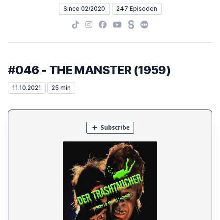
Since 02/2020
247 Episoden
TikTok
Instagram
Facebook
YouTube
Steady
Letterboxd
#046 - THE MANSTER (1959)
11.10.2021
25 min