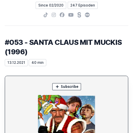
Since 02/2020
247 Episoden
TikTok
Instagram
Facebook
YouTube
Steady
Letterboxd
#053 - SANTA CLAUS MIT MUCKIS
(1996)
13.12.2021
40 min