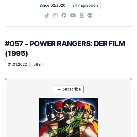
Since 02/2020
247 Episoden
TikTok
Instagram
Facebook
YouTube
Steady
Letterboxd
#057 - POWER RANGERS: DER FILM
(1995)
31.01.2022
58 min