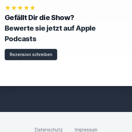
O
★★★★★
R
E
Gefällt Dir die Show?
T
H
Bewerte sie jetzt auf Apple
I
S
Podcasts
F
I
E
Rezension schreiben
L
D
Datenschutz
Impressum