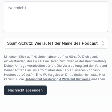
NACHRICHT
I
F
SPAM CAPTCHA
Y
O
U
A
Mit einem Klick auf "Nachricht absenden" erklärst Du Dich damit
R
einverstanden, dass wir Deine Daten zum Zwecke der Beantwortung
E
Deiner Anfrage verarbeiten dürfen. Die Verarbeitung und der Versand
A
Deiner Anfrage an uns erfolgt über den Server unseres Podcast-
H
Hosters LetsCast.fm. Eine Weitergabe an Dritte findet nicht statt. Hier
U
kannst Du die
Datenschutzerklärung & Widerrufshinweise
einsehen.
M
A
Nachricht absenden
N
,
I
G
N