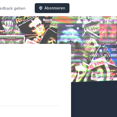
Abonnieren
edback geben
y
tterboxd