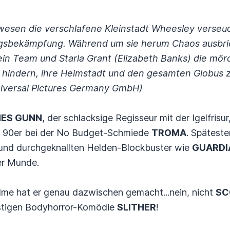
wesen die verschlafene Kleinstadt Wheesley verseuc
gsbekämpfung. Während um sie herum Chaos ausbrich
sein Team und Starla Grant (Elizabeth Banks) die mö
hindern, ihre Heimstadt und den gesamten Globus 
Universal Pictures Germany GmbH)
ES GUNN
, der schlacksige Regisseur mit der Igelfrisu
er 90er bei der No Budget-Schmiede
TROMA
. Späteste
und durchgeknallten Helden-Blockbuster wie
GUARDI
ler Munde.
lme hat er genau dazwischen gemacht...nein, nicht
SC
lastigen Bodyhorror-Komödie
SLITHER
!