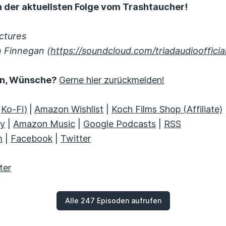
in der aktuellsten Folge vom Trashtaucher!
ictures
n Finnegan (
https://soundcloud.com/triadaudioofficia
en, Wünsche?
Gerne hier zurückmelden!
(Ko-Fi)
|
Amazon Wishlist
|
Koch Films Shop (Affiliate)
fy
|
Amazon Music
|
Google Podcasts
|
RSS
m
|
Facebook
|
Twitter
ter
Alle 247 Episoden aufrufen