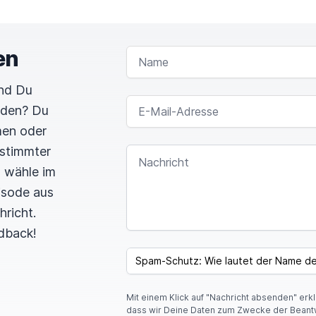
en
NAME
und Du
E-MAIL-ADRESSE
rden? Du
men oder
estimmter
NACHRICHT
n wähle im
pisode aus
hricht.
dback!
SPAM CAPTCHA
Mit einem Klick auf "Nachricht absenden" erk
dass wir Deine Daten zum Zwecke der Beant