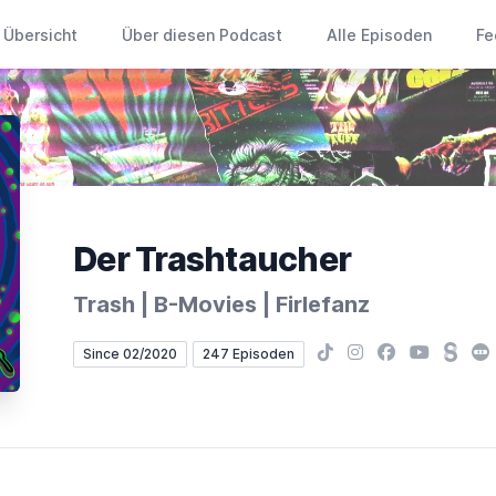
Übersicht
Über diesen Podcast
Alle Episoden
Fe
Der Trashtaucher
Trash | B-Movies | Firlefanz
TikTok
Instagram
Facebook
YouTube
Stead
Le
Since 02/2020
247 Episoden