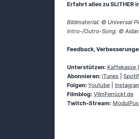
Erfahrt alles zu SLITHER 
Bildmaterial: © Universal P
Intro-/Outro-Song: © Aida
Feedback, Verbesserung
Unterstützen:
Kaffekasse 
Abonnieren:
iTunes
|
Spoti
Folgen:
Youtube
|
Instagra
Filmblog:
VilmFerrückt.de
Twitch-Stream:
ModulPus