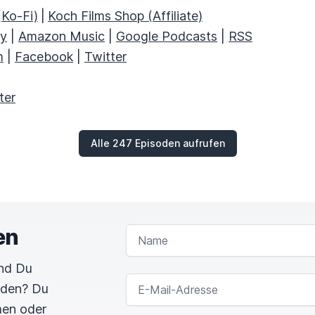
(Ko-Fi)
|
Koch Films Shop (Affiliate)
fy
|
Amazon Music
|
Google Podcasts
|
RSS
m
|
Facebook
|
Twitter
ter
Alle 247 Episoden aufrufen
en
NAME
und Du
E-MAIL-ADRESSE
rden? Du
men oder