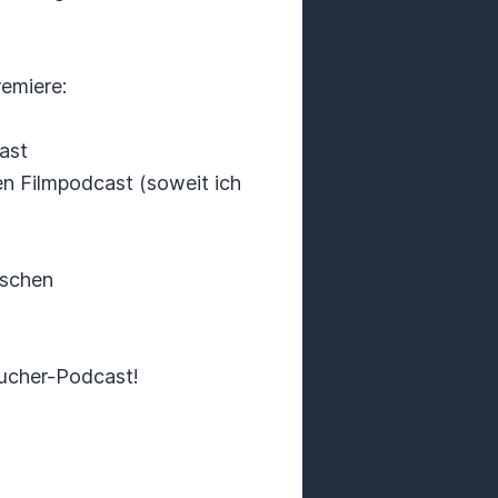
remiere:
ast
n Filmpodcast (soweit ich
ischen
ucher-Podcast!