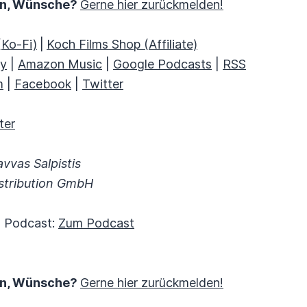
en, Wünsche?
Gerne hier zurückmelden!
(Ko-Fi)
|
Koch Films Shop (Affiliate)
fy
|
Amazon Music
|
Google Podcasts
|
RSS
m
|
Facebook
|
Twitter
ter
avvas Salpistis
istribution GmbH
 Podcast:
Zum Podcast
en, Wünsche?
Gerne hier zurückmelden!