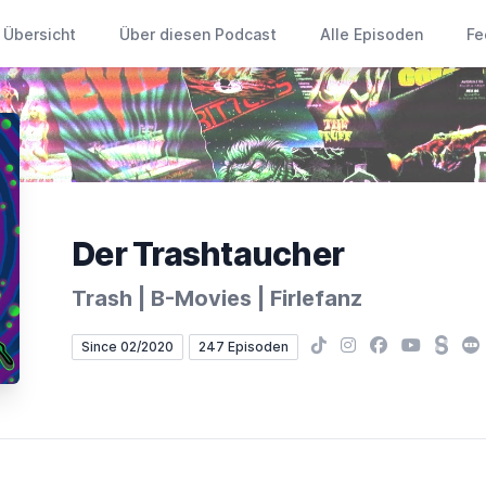
Übersicht
Über diesen Podcast
Alle Episoden
Fe
Der Trashtaucher
Trash | B-Movies | Firlefanz
TikTok
Instagram
Facebook
YouTube
Stead
Le
Since 02/2020
247 Episoden