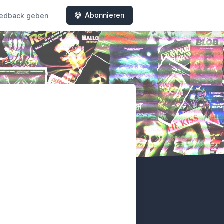
Abonnieren
edback geben
y
tterboxd