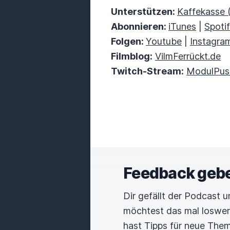
Unterstützen:
Kaffekasse 
Abonnieren:
iTunes
|
Spoti
Folgen:
Youtube
|
Instagra
Filmblog:
VilmFerrückt.de
Twitch-Stream:
ModulPus
Feedback geb
Dir gefällt der Podcast 
möchtest das mal loswe
hast Tipps für neue The