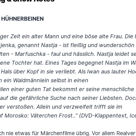
N HÜHNERBEINEN
ger Zeit ein alter Mann und eine böse alte Frau. Die
tjenka, genannt Nastja - ist fleißig und wunderschö
ten - Marfuschka - faul und hässlich. Nastja leidet s
igene Tochter hat. Eines Tages begegnet Nastja im W
 Hals über Kopf in sie verliebt. Als Iwan aus lauter
hn ein Waldmännlein selbst in einen
üllen einer guten Tat bekommt er seine menschliche 
g auf die gefährliche Suche nach seiner Liebsten. Do
r verstoßen. Allein und verzweifelt trifft sie im
uf Morosko: Väterchen Frost.." (DVD-Klappentext, I
och nie etwas für Märchenfilme übrig. Vor allem Realv