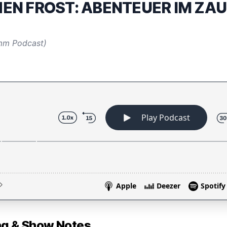
HEN FROST: ABENTEUER IM Z
amm Podcast)
 & Show Notes