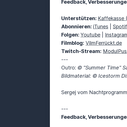
Feedback, Verbesserung
Unterstützen:
Kaffekasse 
Abonnieren:
iTunes
|
Spoti
Folgen:
Youtube
|
Instagra
Filmblog:
VilmFerrückt.de
Twitch-Stream:
ModulPus
---
Outro:
© "Summer Time"
S
Bildmaterial: © Icestorm D
Sergej vom Nachtprogramm
---
Feedback, Verbesserung