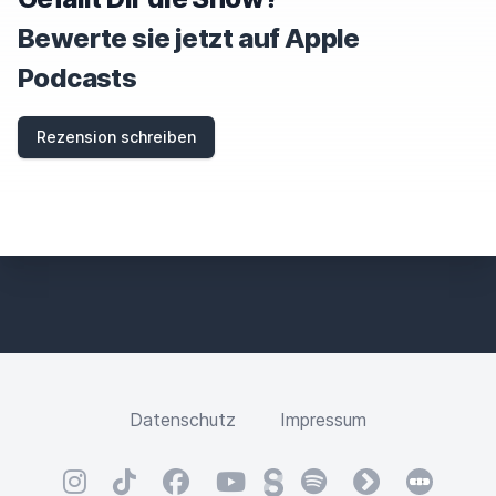
T
H
Bewerte sie jetzt auf Apple
I
S
Podcasts
F
I
E
Rezension schreiben
L
D
Datenschutz
Impressum
Instagram
TikTok
Facebook
YouTube
Steady
Spotify
fyyd
Letterbox