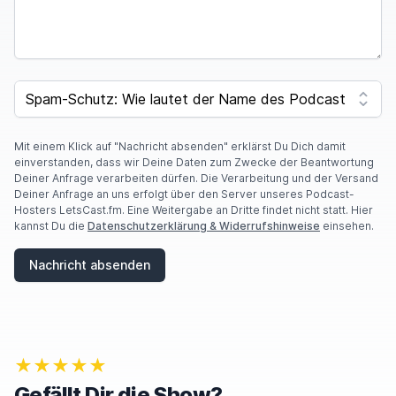
I
F
SPAM CAPTCHA
Y
O
U
A
Mit einem Klick auf "Nachricht absenden" erklärst Du Dich damit
R
einverstanden, dass wir Deine Daten zum Zwecke der Beantwortung
E
Deiner Anfrage verarbeiten dürfen. Die Verarbeitung und der Versand
A
Deiner Anfrage an uns erfolgt über den Server unseres Podcast-
H
Hosters LetsCast.fm. Eine Weitergabe an Dritte findet nicht statt. Hier
U
kannst Du die
Datenschutzerklärung & Widerrufshinweise
einsehen.
M
A
Nachricht absenden
N
,
I
G
N
O
★★★★★
R
E
Gefällt Dir die Show?