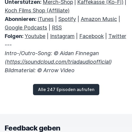
Unterstützen:
Merch-Shop
|
Kaffekasse (Ko-Fi)
|
Koch Films Shop (Affiliate)
Abonnieren:
iTunes
|
Spotify
|
Amazon Music
|
Google Podcasts
|
RSS
Folgen:
Youtube
|
Instagram
|
Facebook
|
Twitter
---
Intro-/Outro-Song: © Aidan Finnegan
(
https://soundcloud.com/triadaudioofficial
)
Bildmaterial: © Arrow Video
Alle 247 Episoden aufrufen
Feedback geben