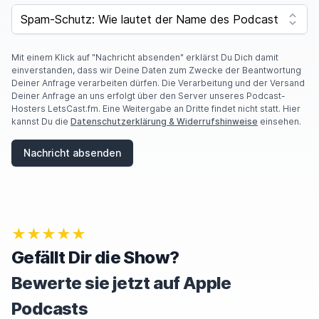
F
SPAM CAPTCHA
Y
O
U
A
Mit einem Klick auf "Nachricht absenden" erklärst Du Dich damit
R
einverstanden, dass wir Deine Daten zum Zwecke der Beantwortung
E
Deiner Anfrage verarbeiten dürfen. Die Verarbeitung und der Versand
A
Deiner Anfrage an uns erfolgt über den Server unseres Podcast-
H
Hosters LetsCast.fm. Eine Weitergabe an Dritte findet nicht statt. Hier
U
kannst Du die
Datenschutzerklärung & Widerrufshinweise
einsehen.
M
A
Nachricht absenden
N
,
I
G
N
O
★★★★★
R
E
Gefällt Dir die Show?
T
H
Bewerte sie jetzt auf Apple
I
S
Podcasts
F