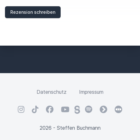
I
E
Rezension schreiben
L
D
Datenschutz
Impressum
Instagram
TikTok
Facebook
YouTube
Steady
Spotify
fyyd
Letterbox
2026 - Steffen Buchmann