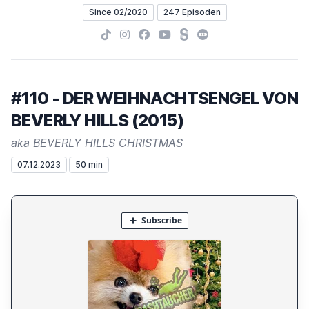
Since 02/2020
247 Episoden
TikTok
Instagram
Facebook
YouTube
Steady
Letterboxd
#110 - DER WEIHNACHTSENGEL VON
BEVERLY HILLS (2015)
aka BEVERLY HILLS CHRISTMAS
07.12.2023
50 min