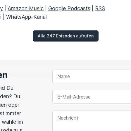
fy
|
Amazon Music
|
Google Podcasts
|
RSS
m
|
WhatsApp-Kanal
Alle 247 Episoden aufrufen
en
NAME
und Du
E-MAIL-ADRESSE
rden? Du
men oder
estimmter
NACHRICHT
n wähle im
pisode aus