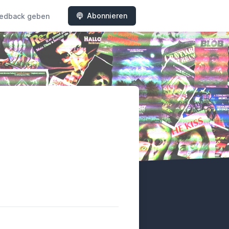
Abonnieren
edback geben
y
tterboxd