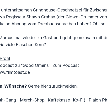
em unterhaltsamen Grindhouse-Geschnetzel für Zwische
twa Regisseur Shawn Crahan (der Clown-Drummer von 
 keine Ahnung vom Drehbuchschreiben haben? Oh, so e
te Marcus mal wieder zu Gast und geht gemeinsam mit 
ie viele Flaschen Korn?
rofil
Podcast zu "Good Omens":
Zum Podcast
ww.filmtoast.de
en, Wünsche?
Gerne hier zurückmelden!
ash-Gang
|
Merch-Shop
|
Kaffekasse (Ko-Fi)
|
Plaion Pi