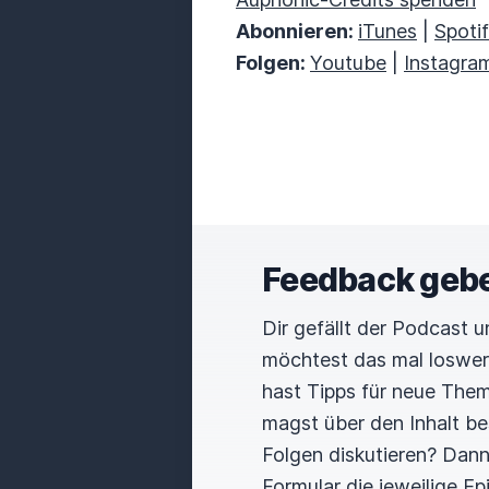
Abonnieren:
iTunes
|
Spoti
Folgen:
Youtube
|
Instagra
Feedback geb
Dir gefällt der Podcast 
möchtest das mal loswe
hast Tipps für neue The
magst über den Inhalt b
Folgen diskutieren? Dan
Formular die jeweilige E