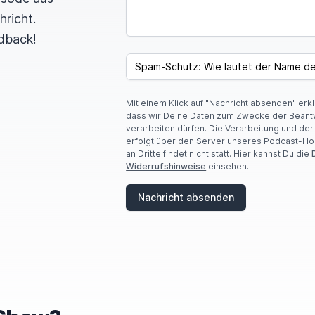
hricht.
dback!
I
F
SPAM CAPTCHA
Y
O
U
Mit einem Klick auf "Nachricht absenden" erk
A
dass wir Deine Daten zum Zwecke der Beant
R
verarbeiten dürfen. Die Verarbeitung und de
E
erfolgt über den Server unseres Podcast-Ho
A
an Dritte findet nicht statt. Hier kannst Du die
H
Widerrufshinweise
einsehen.
U
M
A
Nachricht absenden
N
,
I
G
N
O
R
E
T