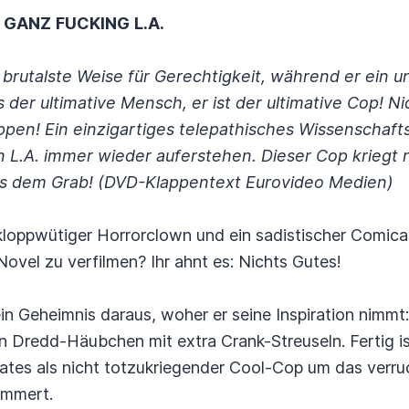
GANZ
FUCKING
L.A.
 brutalste Weise für Gerechtigkeit, während er ein u
ls der ultimative Mensch, er ist der ultimative Cop! N
pen! Ein einzigartiges telepathisches Wissenschafts
n L.A. immer wieder auferstehen. Dieser Cop kriegt
us dem Grab! (DVD-Klappentext Eurovideo Medien)
loppwütiger Horrorclown und ein sadistischer Comic
Novel zu verfilmen? Ihr ahnt es: Nichts Gutes!
eheimnis daraus, woher er seine Inspiration nimmt: 
ein Dredd-Häubchen mit extra Crank-Streuseln. Fertig 
ates als nicht totzukriegender Cool-Cop um das verruc
ümmert.