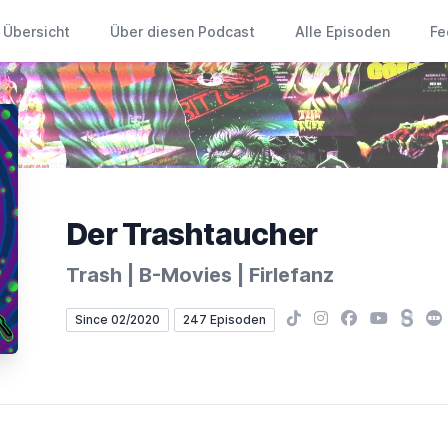
Übersicht
Über diesen Podcast
Alle Episoden
Fe
Der Trashtaucher
Trash | B-Movies | Firlefanz
TikTok
Instagram
Facebook
YouTube
Stead
Le
Since 02/2020
247 Episoden