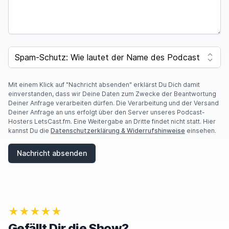
I
F
SPAM CAPTCHA
Y
O
U
A
Mit einem Klick auf "Nachricht absenden" erklärst Du Dich damit
R
einverstanden, dass wir Deine Daten zum Zwecke der Beantwortung
E
Deiner Anfrage verarbeiten dürfen. Die Verarbeitung und der Versand
A
Deiner Anfrage an uns erfolgt über den Server unseres Podcast-
H
Hosters LetsCast.fm. Eine Weitergabe an Dritte findet nicht statt. Hier
U
kannst Du die
Datenschutzerklärung & Widerrufshinweise
einsehen.
M
A
Nachricht absenden
N
,
I
G
N
O
★★★★★
R
E
Gefällt Dir die Show?