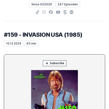
Since 02/2020
247 Episoden
TikTok
Instagram
Facebook
YouTube
Steady
Letterboxd
#159 - INVASION USA (1985)
10.12.2024
63 min