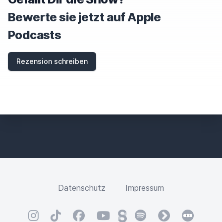
T
H
Bewerte sie jetzt auf Apple
I
S
Podcasts
F
I
E
Rezension schreiben
L
D
Datenschutz
Impressum
Instagram
TikTok
Facebook
YouTube
Steady
Spotify
fyyd
Letterbox