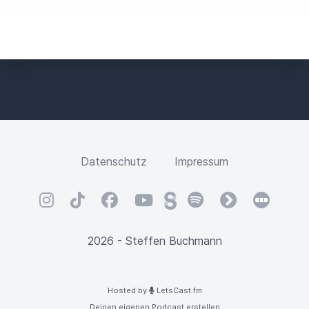
Datenschutz
Impressum
Instagram
TikTok
Facebook
YouTube
Steady
Spotify
fyyd
Letterbox
2026 - Steffen Buchmann
Hosted by
LetsCast.fm
Deinen eigenen Podcast erstellen