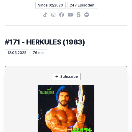
Since 02/2020
247 Episoden
TikTok
Instagram
Facebook
YouTube
Steady
Letterboxd
#171 - HERKULES (1983)
12.03.2025
76 min