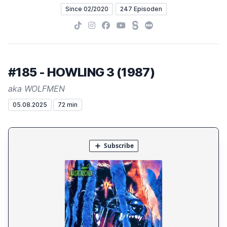
Since 02/2020
247 Episoden
TikTok
Instagram
Facebook
YouTube
Steady
Letterboxd
#185 - HOWLING 3 (1987)
aka WOLFMEN
05.08.2025
72 min