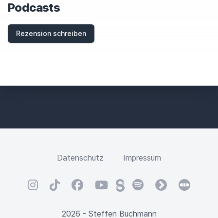
S
Podcasts
F
I
E
Rezension schreiben
L
D
Datenschutz
Impressum
Instagram
TikTok
Facebook
YouTube
Steady
Spotify
fyyd
Letterbox
2026 - Steffen Buchmann