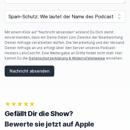
I
F
SPAM CAPTCHA
Y
O
U
A
Mit einem Klick auf "Nachricht absenden" erklärst Du Dich damit
R
einverstanden, dass wir Deine Daten zum Zwecke der Beantwortung
E
Deiner Anfrage verarbeiten dürfen. Die Verarbeitung und der Versand
A
Deiner Anfrage an uns erfolgt über den Server unseres Podcast-
H
Hosters LetsCast.fm. Eine Weitergabe an Dritte findet nicht statt. Hier
U
kannst Du die
Datenschutzerklärung & Widerrufshinweise
einsehen.
M
A
Nachricht absenden
N
,
I
G
N
O
★★★★★
R
E
Gefällt Dir die Show?
T
H
Bewerte sie jetzt auf Apple
I