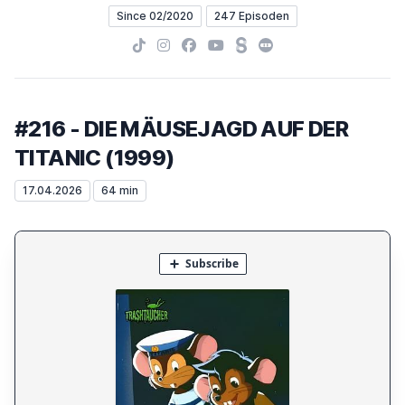
Since 02/2020
247 Episoden
TikTok
Instagram
Facebook
YouTube
Steady
Letterboxd
#216 - DIE MÄUSEJAGD AUF DER
TITANIC (1999)
17.04.2026
64 min