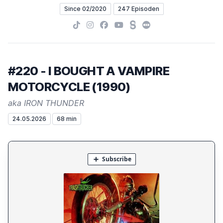
Since 02/2020
247 Episoden
TikTok
Instagram
Facebook
YouTube
Steady
Letterboxd
#220 - I BOUGHT A VAMPIRE
MOTORCYCLE (1990)
aka IRON THUNDER
24.05.2026
68 min