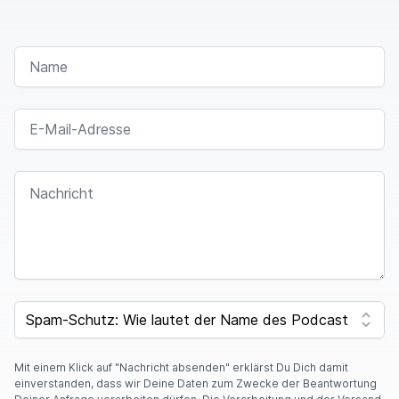
NAME
E-MAIL-ADRESSE
NACHRICHT
I
F
SPAM CAPTCHA
Y
O
U
A
Mit einem Klick auf "Nachricht absenden" erklärst Du Dich damit
R
einverstanden, dass wir Deine Daten zum Zwecke der Beantwortung