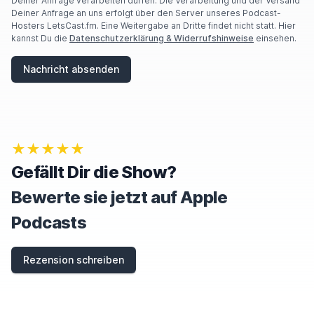
E
Deiner Anfrage verarbeiten dürfen. Die Verarbeitung und der Versand
A
Deiner Anfrage an uns erfolgt über den Server unseres Podcast-
H
Hosters LetsCast.fm. Eine Weitergabe an Dritte findet nicht statt. Hier
U
kannst Du die
Datenschutzerklärung & Widerrufshinweise
einsehen.
M
A
Nachricht absenden
N
,
I
G
N
O
★★★★★
R
E
Gefällt Dir die Show?
T
H
Bewerte sie jetzt auf Apple
I
S
Podcasts
F
I
E
Rezension schreiben
L
D