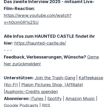
Das zweite Interview 2025 - mitsamt Live-
Film-Reaction:
https://www.youtube.com/watch?
v=h0cmGR1s2SU
Alle Infos zum HAUNTED CASTLE findet ihr
hier:
https://haunted-castle.de/
- - -
Feedback, Verbesserungen, Wünsche?
Gerne
hier zurückmelden!
Unterstützen:
Join the Trash-Gang
|
Kaffeekasse
(Ko-Fi)
|
Plaion Pictures Shop (Affiliate)
|
Auphonic-Credits spenden
Abonnieren:
iTunes
|
Spotify
|
Amazon Music
|
Google Podcasts
|
RSS