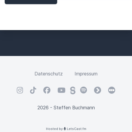
Datenschutz
Impressum
Instagram
TikTok
Facebook
YouTube
Steady
Spotify
fyyd
Letterbox
2026 - Steffen Buchmann
Hosted by
LetsCast.fm