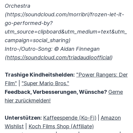
Orchestra
(https://soundcloud.com/morribri/frozen-let-it-
go-performed-by?
utm_source=clipboard&utm_medium=text&utm_
campaign=social_sharing)
Intro-/Outro-Song: © Aidan Finnegan
(
https://soundcloud.com/triadaudioofficial
)
Trashige Kindheitshelden:
"Power Rangers: Der
Film"
|
"Super Mario Bros."
Feedback, Verbesserungen, Wünsche?
Gerne
hier zurückmelden!
Unterstützen:
Kaffeespende (Ko-Fi)
|
Amazon
Wishlist
|
Koch Films Shop (Affiliate)