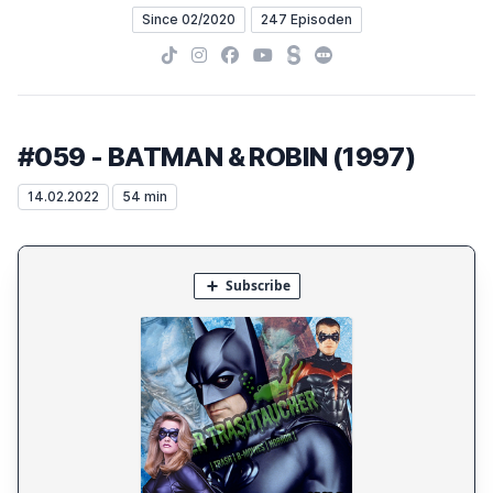
Since 02/2020
247 Episoden
TikTok
Instagram
Facebook
YouTube
Steady
Letterboxd
#059 - BATMAN & ROBIN (1997)
14.02.2022
54 min